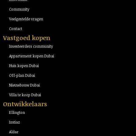
Community
Veelgestelde vragen
Contact
Vastgoed kopen
Investeerders community
Appartement kopen Dubai
Huis kopen Dubai
Off-plan Dubai
Nieuwbouw Dubai
Villa te koop Dubai
Ontwikkelaars
Ellington
Imtiaz
Aldar