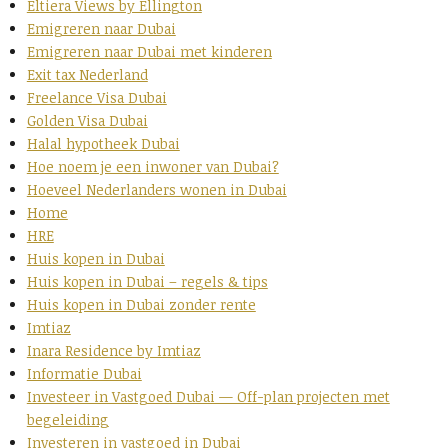
Eltiera Views by Ellington
Emigreren naar Dubai
Emigreren naar Dubai met kinderen
Exit tax Nederland
Freelance Visa Dubai
Golden Visa Dubai
Halal hypotheek Dubai
Hoe noem je een inwoner van Dubai?
Hoeveel Nederlanders wonen in Dubai
Home
HRE
Huis kopen in Dubai
Huis kopen in Dubai – regels & tips
Huis kopen in Dubai zonder rente
Imtiaz
Inara Residence by Imtiaz
Informatie Dubai
Investeer in Vastgoed Dubai — Off-plan projecten met
begeleiding
Investeren in vastgoed in Dubai