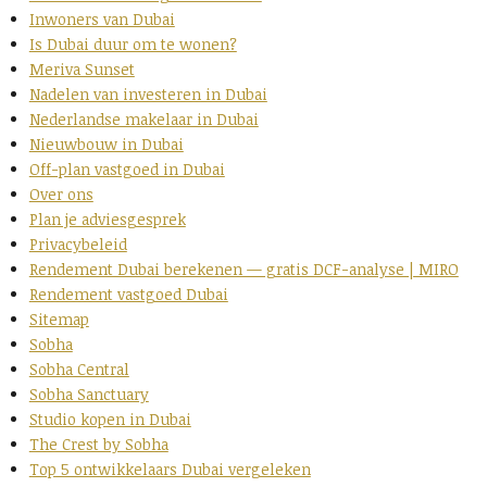
Inwoners van Dubai
Is Dubai duur om te wonen?
Meriva Sunset
Nadelen van investeren in Dubai
Nederlandse makelaar in Dubai
Nieuwbouw in Dubai
Off-plan vastgoed in Dubai
Over ons
Plan je adviesgesprek
Privacybeleid
Rendement Dubai berekenen — gratis DCF-analyse | MIRO
Rendement vastgoed Dubai
Sitemap
Sobha
Sobha Central
Sobha Sanctuary
Studio kopen in Dubai
The Crest by Sobha
Top 5 ontwikkelaars Dubai vergeleken