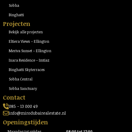
Sobha
Binghatti
Projecten
Bekijk alle projecten
Eltiera Views – Ellington
Meriva Sunset – Ellington
Inara Residence – Imtiaz
Binghatti Skyterraces
Sobha Central
Sobha Sanctuary
Contact
085 - 13 000 49
info@mirodubairealestate.nl
Openingstijden
Maandag tot vrijdag
08:00 tot 17:00