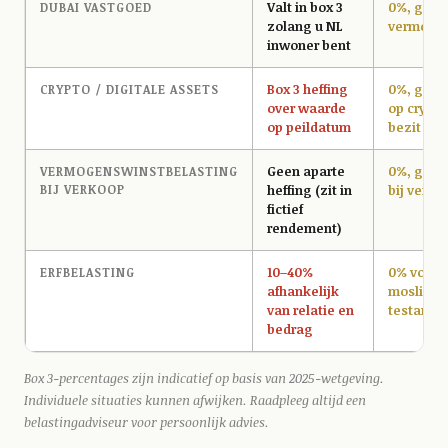
Valt in box 3
0%, geen
DUBAI VASTGOED
zolang u NL
vermogen
inwoner bent
Box 3 heffing
0%, geen
CRYPTO / DIGITALE ASSETS
over waarde
op crypto
op peildatum
bezit
Geen aparte
0%, geen
VERMOGENSWINSTBELASTING
BIJ VERKOOP
heffing (zit in
bij verko
fictief
rendement)
10–40%
0% voor n
ERFBELASTING
afhankelijk
moslims 
van relatie en
testamen
bedrag
Box 3-percentages zijn indicatief op basis van 2025-wetgeving.
Individuele situaties kunnen afwijken. Raadpleeg altijd een
belastingadviseur voor persoonlijk advies.