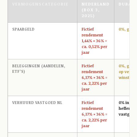
VERMOGENSCATEGORIE
NEDERLAND
DUBAI 
(BOX 3,
2025)
Fictief
0%, geen
SPAARGELD
rendement
1,44% × 36% =
ca. 0,52% per
jaar
Fictief
0%, geen
BELEGGINGEN (AANDELEN,
ETF’S)
rendement
op vermo
6,17% × 36% =
winst
ca. 2,22% per
jaar
Fictief
0% in VAE,
VERHUURD VASTGOED NL
rendement
heffen op
6,17% × 36% =
vastgoed
ca. 2,22% per
jaar