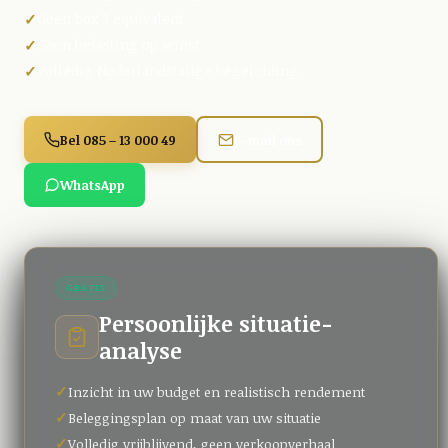
Geen box 3 equivalent
Geen belasting op winst
Volledig Nederlandstalige begeleiding
Bel 085 – 13 000 49
E-mail ons
WhatsApp
GRATIS
Persoonlijke situatie-
analyse
Inzicht in uw budget en realistisch rendement
Beleggingsplan op maat van uw situatie
Volledig vrijblijvend, geen verkoopverhaal