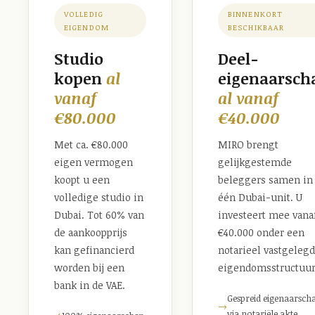
VOLLEDIG
BINNENKORT
EIGENDOM
BESCHIKBAAR
Studio
Deel-
kopen
al
eigenaarsch
vanaf
al vanaf
€80.000
€40.000
Met ca. €80.000
MIRO brengt
eigen vermogen
gelijkgestemde
koopt u een
beleggers samen in
volledige studio in
één Dubai-unit. U
Dubai. Tot 60% van
investeert mee vana
de aankoopprijs
€40.000 onder een
kan gefinancierd
notarieel vastgeleg
worden bij een
eigendomsstructuur
bank in de VAE.
Gespreid eigenaarsch
→
via notariële akte