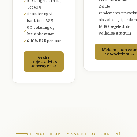
✓
100% eigenaarschap
Zelfde
Tot 60%
→
rendementsverwacht
✓
financiering via
als volledig eigendom
bank in de VAE
MIRO begeleidt de
0% belasting op
→
✓
volledige structuur
huurinkomsten
✓
6–10% BAR per jaar
Meld mij aan voor
de wachtlijst →
Gratis
projectadvies
aanvragen →
VERMOGEN OPTIMAAL STRUCTUREREN?