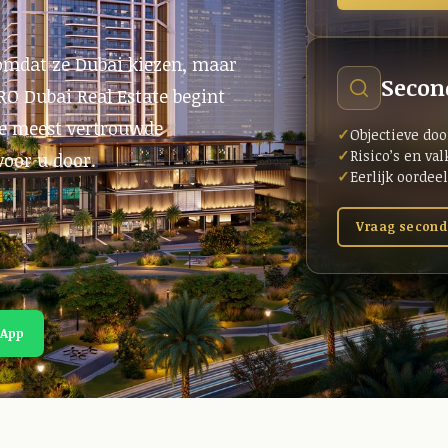
 omdat ze Dubai kiezen, maar
Secon
RO Dubai Real Estate begint
de meest vertrouwde
Objectieve do
Risico’s en val
voor u door.
Eerlijk oordee
Vraag second
App