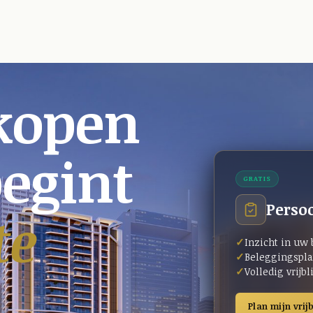
kopen
begint
GRATIS
Persoo
te
Inzicht in uw
Beleggingspla
Volledig vrijb
Plan mijn vrij