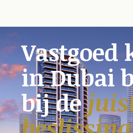
Vastgoed 
in Dubai 
bij de
juis
beslissing