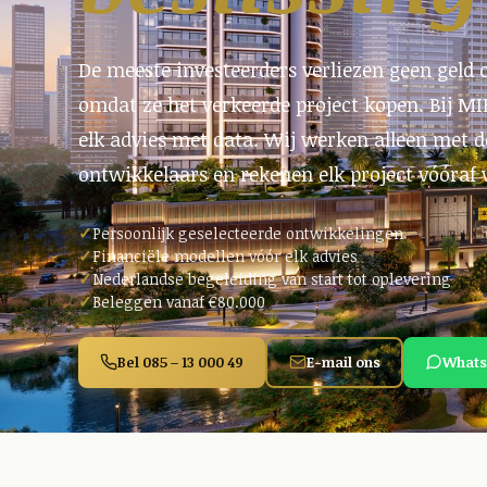
De meeste investeerders verliezen geen geld
omdat ze het verkeerde project kopen. Bij MI
elk advies met data. Wij werken alleen met 
ontwikkelaars en rekenen elk project vóóraf 
Persoonlijk geselecteerde ontwikkelingen
Financiële modellen vóór elk advies
Nederlandse begeleiding van start tot oplevering
Beleggen vanaf €80.000
Bel 085 – 13 000 49
E-mail ons
Whats