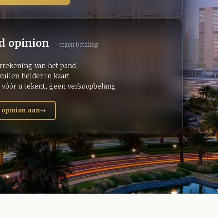
d opinion
· tegen betaling
orrekening van het pand
kuilen helder in kaart
l vóór u tekent, geen verkoopbelang
 opinion aan
→